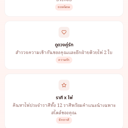
ยอดนิยม
ดูดวงคู่รัก
สำรวจความเข้ากันของคุณและอีกฝ่ายด้วยไพ่ 2 ใบ
ความรัก
ราศี x ไพ่
ค้นหาไพ่ประจำราศีทั้ง 12 ราศีพร้อมคำแนะนำเฉพาะ
สไตล์ของคุณ
จักรราศี